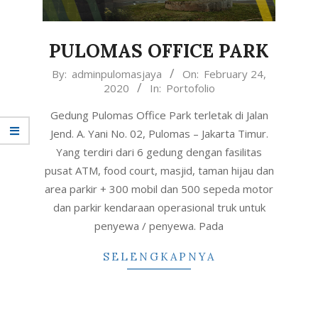
PULOMAS OFFICE PARK
2020-
By:
adminpulomasjaya
On:
February 24,
2020
In:
Portofolio
02-
24
Gedung Pulomas Office Park terletak di Jalan
Jend. A. Yani No. 02, Pulomas – Jakarta Timur.
Yang terdiri dari 6 gedung dengan fasilitas
pusat ATM, food court, masjid, taman hijau dan
area parkir + 300 mobil dan 500 sepeda motor
dan parkir kendaraan operasional truk untuk
penyewa / penyewa. Pada
SELENGKAPNYA