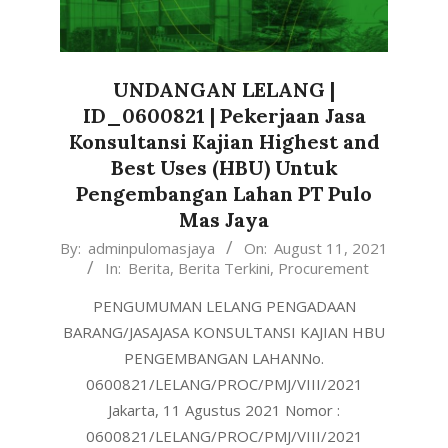
UNDANGAN LELANG |
ID_0600821 | Pekerjaan Jasa
Konsultansi Kajian Highest and
Best Uses (HBU) Untuk
Pengembangan Lahan PT Pulo
Mas Jaya
2021-
By:
adminpulomasjaya
On:
August 11, 2021
In:
Berita
,
Berita Terkini
,
Procurement
08-
11
PENGUMUMAN LELANG PENGADAAN
BARANG/JASAJASA KONSULTANSI KAJIAN HBU
PENGEMBANGAN LAHANNo.
0600821/LELANG/PROC/PMJ/VIII/2021
Jakarta, 11 Agustus 2021 Nomor :
0600821/LELANG/PROC/PMJ/VIII/2021